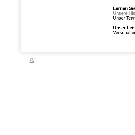
Lernen Si
Unsere His
Unser Tea
Unser Lei
Verschaffe
Druckversion
|
Sitemap
© Steuerberatung Hahne