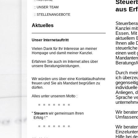
Steuer
UNSER TEAM
aus Er
STELLENANGEBOTE
Steuerbera
Aktuelles
Kanzlei mit
Essen. Mit
aktuellem 
Unser Internetauftritt
Ihnen alle 
steuerliche
Vielen Dank für Ihr Interesse an meiner
einen weit 
Hompage und damit meiner Kanzlei.
Mandantens
Erfahren Sie auch im Internet alles über
Beratungsf
unsere Beratungsleistungen.
Durch mein
ich überzeu
Wir würden uns über eine Kontaktaufnahme
gegenseiti
freuen und Sie als Mandant begrüßen zu
individuell
dürfen.
Anliegen, 
Alles unter unserem Motto :
Sprache ve
unternehme
= = = = = = =
Wir berate
"
Steuern
wir gemeinsam Ihren
Umfassend 
Erfolg ! "
= = = = = = =
Wir berate
Einzelunte
Hilfe bei d