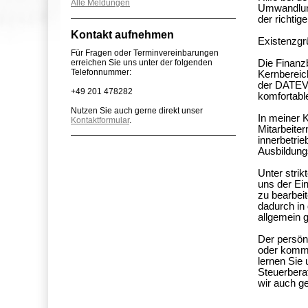
Alle Meldungen
Umwandlung
der richtig
Kontakt aufnehmen
Existenzgrü
Für Fragen oder Terminvereinbarungen
erreichen Sie uns unter der folgenden
Die Finanz
Telefonnummer:
Kernbereic
der DATEV 
+49 201 478282
komfortabl
Nutzen Sie auch gerne direkt unser
In meiner 
Kontaktformular
.
Mitarbeiter
innerbetrie
Ausbildung
Unter stri
uns der Ei
zu bearbei
dadurch in
allgemein 
Der persönl
oder komme
lernen Sie
Steuerbera
wir auch g