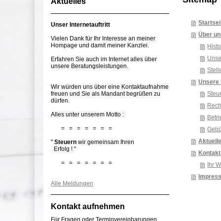
Aktuelles
Startsei
Unser Internetauftritt
Über un
Vielen Dank für Ihr Interesse an meiner
Hompage und damit meiner Kanzlei.
Histo
Unse
Erfahren Sie auch im Internet alles über
unsere Beratungsleistungen.
Stel
Unsere 
Wir würden uns über eine Kontaktaufnahme
freuen und Sie als Mandant begrüßen zu
Steu
dürfen.
Rec
Alles unter unserem Motto :
Betri
= = = = = = =
Gebü
Aktuell
"
Steuern
wir gemeinsam Ihren
Erfolg ! "
Kontakt
= = = = = = =
Ihr 
Impres
Alle Meldungen
Kontakt aufnehmen
Für Fragen oder Terminvereinbarungen